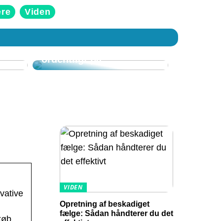
ære
Viden
Sådan klæder du dig
ordentligt på
VIDEN
vative
Opretning af beskadiget
fælge: Sådan håndterer du det
køb