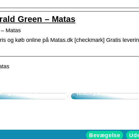
rald Green – Matas
 – Matas
is og køb online på Matas.dk [checkmark] Gratis levering
atas
smuk hud med
Sådan fungerer en
urlig hudpleje
fedtfrysning
Bevægelse
Ud