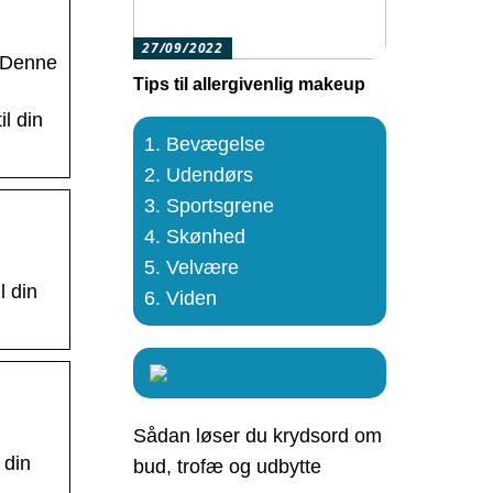
27/09/2022
. Denne
Tips til allergivenlig makeup
l din
Bevægelse
Udendørs
Sportsgrene
Skønhed
Velvære
l din
Viden
Sådan løser du krydsord om
 din
bud, trofæ og udbytte