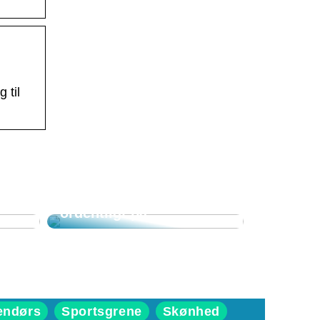
 til
Sådan klæder du dig
ordentligt på
endørs
Sportsgrene
Skønhed