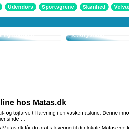
Udendørs
Sportsgrene
Skønhed
Velv
smuk hud med
Sådan fungerer en
urlig hudpleje
fedtfrysning
line hos Matas.dk
l- og tøjfarve til farvning i en vaskemaskine. Denne inno
ogensinde …
Matas.dk får du gratis levering til din lokale Matas ved 