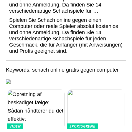
und ohne Anmeldung. Da finden Sie 14
verschiedenartige Schachspiele für …
Spielen Sie Schach online gegen einen
Computer oder reale Spieler absolut kostenlos
und ohne Anmeldung. Da finden Sie 14
verschiedenartige Schachspiele für jeden
Geschmack, die für Anfänger (mit Anweisungen)
und Profis geeignet sind.
Keywords: schach online gratis gegen computer
VIDEN
SPORTSGRENE