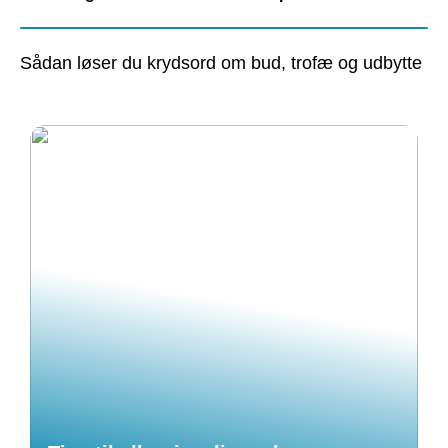
Sådan løser du krydsord om bud, trofæ og udbytte