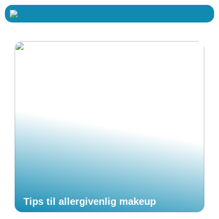
Tips til allergivenlig makeup