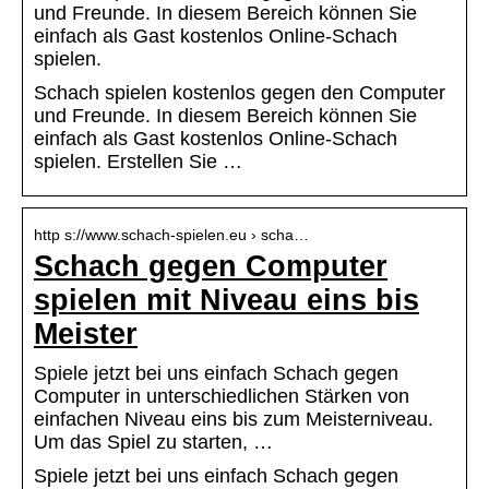
und Freunde. In diesem Bereich können Sie
einfach als Gast kostenlos Online-Schach
spielen.
Schach spielen kostenlos gegen den Computer
und Freunde. In diesem Bereich können Sie
einfach als Gast kostenlos Online-Schach
spielen. Erstellen Sie …
http s://www.schach-spielen.eu › scha…
Schach gegen Computer
spielen mit Niveau eins bis
Meister
Spiele jetzt bei uns einfach Schach gegen
Computer in unterschiedlichen Stärken von
einfachen Niveau eins bis zum Meisterniveau.
Um das Spiel zu starten, …
Spiele jetzt bei uns einfach Schach gegen