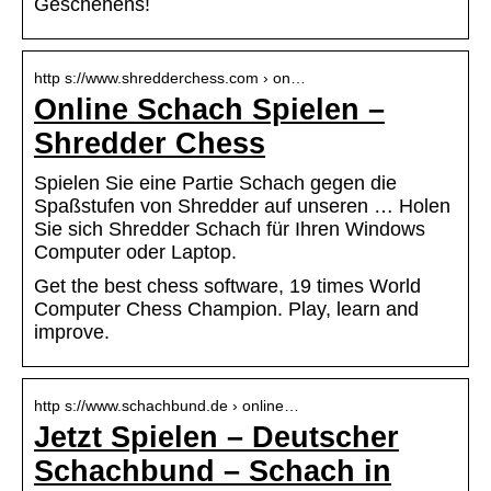
Geschehens!
http s://www.shredderchess.com › on…
Online Schach Spielen –
Shredder Chess
Spielen Sie eine Partie Schach gegen die
Spaßstufen von Shredder auf unseren … Holen
Sie sich Shredder Schach für Ihren Windows
Computer oder Laptop.
Get the best chess software, 19 times World
Computer Chess Champion. Play, learn and
improve.
http s://www.schachbund.de › online…
Jetzt Spielen – Deutscher
Schachbund – Schach in