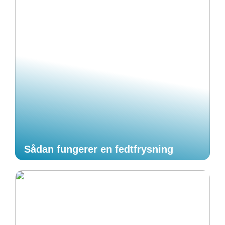
Sådan fungerer en fedtfrysning